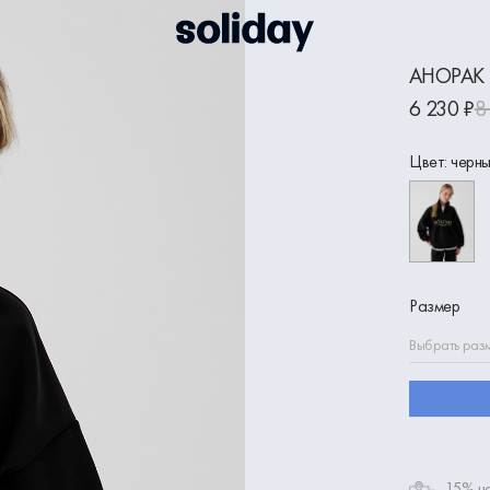
АНОРАК
6 230 ₽
8
Цвет: черн
Размер
Выбрать раз
-15% на