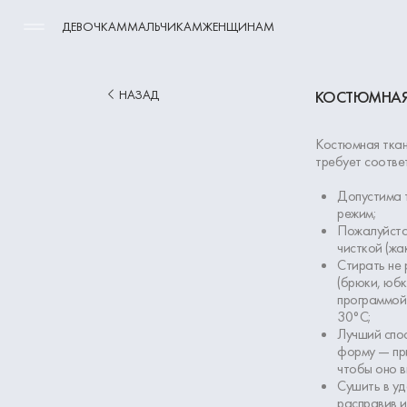
ДЕВОЧКАМ
МАЛЬЧИКАМ
ЖЕНЩИНАМ
НАЗАД
КОСТЮМНАЯ
Костюмная ткан
требует соотве
Допустима т
режим;
Пожалуйста
чисткой (жа
Стирать не 
(брюки, юбк
программой
30°С;
Лучший спо
форму — пр
чтобы оно в
Сушить в уд
расправив и