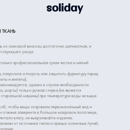
 ТКАНЬ
ь из смесовой вискозы достаточно деликатная, и
тствующего ухода:
олько профессиональная сухая чистка и мягкий
, попросите отпороть или защитить фурнитуру перед
кеты и жилеты);
рекомендуется, однако в случае необходимости
а, шорты) только ручная стирка (не является
 стиральной машины) при температуре воды не выше
соб, чтобы вещи сохранили первоначальный вид и
и отжиме заверните в большое махровое полотенце,
питало влагу, не выкручивайте изделие;
алении от источника тепла и прямых солнечных лучей,
зделие;