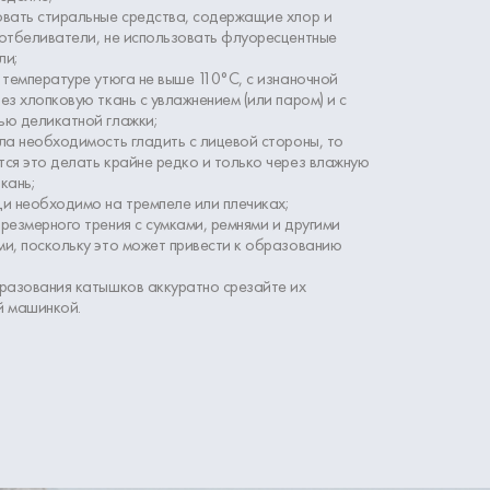
овать стиральные средства, содержащие хлор и
отбеливатели, не использовать флуоресцентные
ли;
 температуре утюга не выше 110°С, с изнаночной
ез хлопковую ткань с увлажнением (или паром) и с
ью деликатной глажки;
ла необходимость гладить с лицевой стороны, то
ся это делать крайне редко и только через влажную
кань;
и необходимо на тремпеле или плечиках;
резмерного трения с сумками, ремнями и другими
и, поскольку это может привести к образованию
разования катышков аккуратно срезайте их
й машинкой.