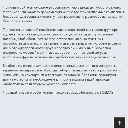
На нашем сайте Вы сможете выбрать верхнюю одежду для любого сезона.
Например, для зимнего времени года мы предлагаем утепленные комплекты и
бомберы. Для весны или осени у нас представлены разнообразные куртки,
бомберы и жилеты.
При создании каждой новой коллекции наши дизайнеры и конструкторы
вдохновляются последними модными трендами, создавая уникальные
дизайны, чтобы Ваши дети всегда оставались на пике стиля. Мы
разрабатываем уникальные принты и цветовые решения, которые выделяют
нашу одежду среди массы других предложений на рынке. Также при
разработке моделей мы учитываем особенности детской фигуры,
требования функциональности и удобства изделий в ежедневной носке.
В работе мы используем высококачественные и экологичные материалы,
тщательно тестируем все образцы, отбирая только те, из которых получится
максимально комфортная и долговечная одежда. Все ткани, фурнитура и
другие материалы, необходимые для производства вещей, проходят
многоступенчатый входной контроль качества.
Порадуйте своего ребенка новинками в гардеробе вместе с SOLIDAY!