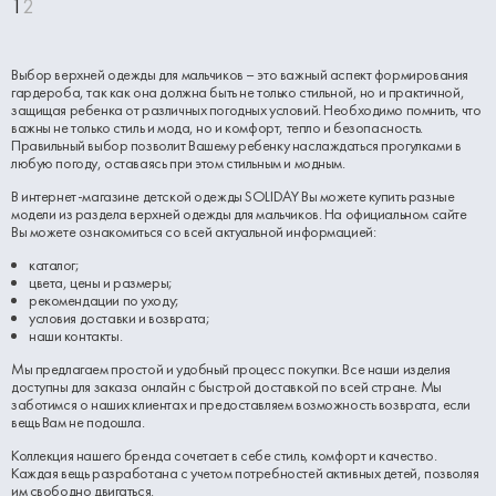
1
2
Выбор верхней одежды для мальчиков – это важный аспект формирования
гардероба, так как она должна быть не только стильной, но и практичной,
защищая ребенка от различных погодных условий. Необходимо помнить, что
важны не только стиль и мода, но и комфорт, тепло и безопасность.
Правильный выбор позволит Вашему ребенку наслаждаться прогулками в
любую погоду, оставаясь при этом стильным и модным.
В интернет-магазине детской одежды SOLIDAY Вы можете купить разные
модели из раздела верхней одежды для мальчиков. На официальном сайте
Вы можете ознакомиться со всей актуальной информацией:
каталог;
цвета, цены и размеры;
рекомендации по уходу;
условия доставки и возврата;
наши контакты.
Мы предлагаем простой и удобный процесс покупки. Все наши изделия
доступны для заказа онлайн с быстрой доставкой по всей стране. Мы
заботимся о наших клиентах и предоставляем возможность возврата, если
вещь Вам не подошла.
Коллекция нашего бренда сочетает в себе стиль, комфорт и качество.
Каждая вещь разработана с учетом потребностей активных детей, позволяя
им свободно двигаться.