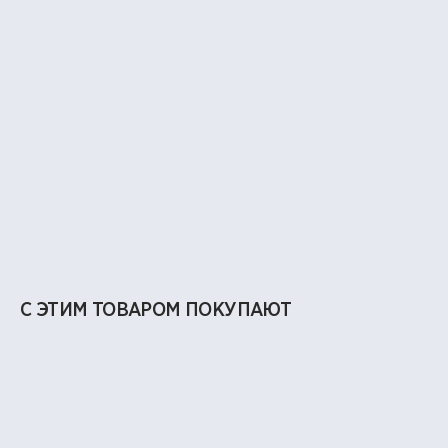
С ЭТИМ ТОВАРОМ ПОКУПАЮТ
НЕТ В НАЛИЧИИ
Костюм легкий MIKKI 3-6 лет бежевый
3 650 ₽
7 300 ₽
-50%