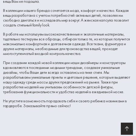
вещь Вам не подошла.
В коллекции нашего бренда сочетается мода, комфорт и качество. Каждая
вещь разработана с учетом потребностей активных детей, позволяя им
свободно двигаться и исследовать мир вокруг. А женская капсула позволит
создать стильный family look.
В работе мы используем высококачественные и экологичные материалы,
тщательно тестируем все образцы, отбирая только те, из которых получится
максимально комфортная и долговечная одежда. Все ткани, фурнитура и
другие материалы, необходимые для производства вещей, проходят
многоступенчатый входной контроль качества.
При создании каждой новой коллекции наши дизайнеры и конструкторы
вдохновляются последними модными трендами, создавая уникальные
дизайны, чтобы Ваши дети всегда оставались на пике стиля. Мы
разрабатываем уникальные принты и цветовые решения, которые выделяют
нашу одежду среди массы других предложений на рынке. Также при
разработке моделей мы учитываем особенности детской фигуры,
требования функциональности и удобства изделий в ежедневной носке.
Не упустите возможность порадовать себя и своего ребенка новинками в
гардеробе. Заказывайте прямо сейчас!