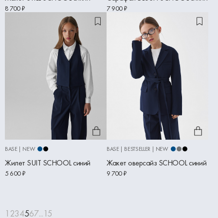
8 700 ₽
7 900 ₽
BASE | NEW
BASE | BESTSELLER | NEW
Жилет SUIT SCHOOL синий
Жакет оверсайз SCHOOL синий
5 600 ₽
9 700 ₽
1
2
3
4
5
6
7
...
15