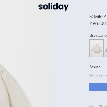
БОМБЕР
7 605 ₽
1
Цвет: моло
Размер
Выбрать раз
-15% на