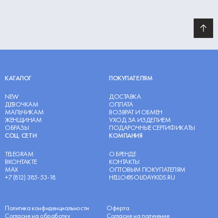
КАТАЛОГ
ПОКУПАТЕЛЯМ
NEW
ДОСТАВКА
ДЕВОЧКАМ
ОПЛАТА
МАЛЬЧИКАМ
ВОЗВРАТ И ОБМЕН
ЖЕНЩИНАМ
УХОД ЗА ИЗДЕЛИЕМ
ОБРАЗЫ
ПОДАРОЧНЫЕ СЕРТИФИКАТЫ
СОЦ. СЕТИ
КОМПАНИЯ
TELEGRAM
О БРЕНДЕ
ВКОНТАКТЕ
КОНТАКТЫ
MAX
ОПТОВЫМ ПОКУПАТЕЛЯМ
+7 (812) 385-53-18
HELLO@SOLIDAYKIDS.RU
Политика конфиденциальности
Оферта
Согласие на обработку
Согласие на получение