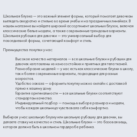
Школьная блузка — это важный элемент формы, который помогает девочкам
выглядеть аккуратно и стильно во время учебы и на праздничных линейках. В
нашем магазине вы найдете широкий ассортимент школьных блузок, включая
классические белые модели, а также современные трендовые варианты.
Школьная рубашка для девочки — это универсальный выбор для
повседневной формы, сочетающий комфорт и стиль.
Преимущества покупки у нас:
Высокое качество материалов — все школьные блузки и рубашки для
девочек изготовлены из износостойких и приятных для тела тканей.
Разнообразие моделей — у нас есть как классические блузки в школу,
так и более современные варианты, подходящие для разных
возрастов.
Удобство заказа — оформить покупку можно онлайн с доставкой
прямо к вашему дому.
Гарантия оригинальности — все школьные блузки соответствуют
стандартам качества.
Индивидуальный подбор — помощь в выборе размера и модели,
чтобы каждая школьница чувствовала себя комфортно.
Выбирая у нас школьную блузку или школьную рубашку для девочки, вы
делаете ставку на качество и стиль. Школьные блузки — это базовая вещь,
которая должна быть в школьном гардеробе ребенка.