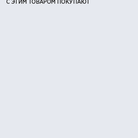
С ЭТИМ ТОВАРОМ ПОКУПАЮТ
BASE | NEW
BASE | NEW
Носки кружевные, 2 пары
Ободок с бантиками из л
690 ₽
890 ₽
ВАМ МОЖЕТ ПОНРАВИТЬСЯ
BESTSELLER | NEW
BASE | NEW
Галстук SCHOOL черный
Ободок с бантиками чер
1 900 ₽
590 ₽